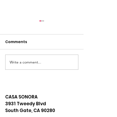
Comments
Free Food Pr
Write a comment...
Actividades de Casa
Sonora
CASA SONORA
3931 Tweedy Blvd
South Gate, CA 90280