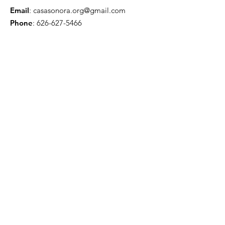
Email
:
casasonora.org@gmail.com
Phone
:
626-627-5466
EIN:
83-4385229
Casa Sonora Registracion